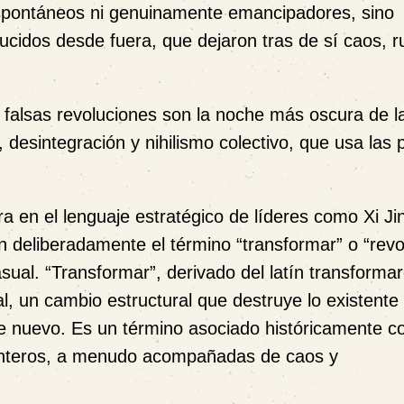
spontáneos ni genuinamente emancipadores, sino
cidos desde fuera, que dejaron tras de sí caos, r
falsas revoluciones son la noche más oscura de la
desintegración y nihilismo colectivo, que usa las 
a en el lenguaje estratégico de líderes como Xi Ji
n deliberadamente el término “transformar” o “revo
sual. “Transformar”, derivado del latín
transforma
al, un cambio estructural que destruye lo existent
e nuevo. Es un término asociado históricamente c
enteros, a menudo acompañadas de caos y