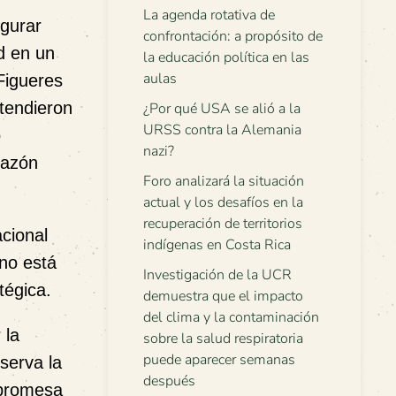
La agenda rotativa de
igurar
confrontación: a propósito de
d en un
la educación política en las
aulas
Figueres
tendieron
¿Por qué USA se alió a la
URSS contra la Alemania
o
nazi?
 razón
Foro analizará la situación
actual y los desafíos en la
recuperación de territorios
acional
indígenas en Costa Rica
 no está
Investigación de la UCR
tégica
.
demuestra que el impacto
del clima y la contaminación
 la
sobre la salud respiratoria
puede aparecer semanas
serva la
después
a promesa