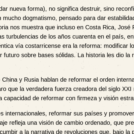
dar nueva forma), no significa destruir, sino
reconf
in mucho dogmatismo, pensado para dar estabilida
toria nos muestra que incluso en Costa Rica,
José 
s turbulencias de los años cuarenta en el país,
en
ntica vía costarricense era la
reforma
: modificar l
ir futuro sobre bases sólidas.
La historia les dio la
o
China y Rusia
hablan de
reformar el orden intern
ro que la verdadera fuerza creadora del siglo XXI
la capacidad de
reformar con firmeza y visión estra
es internacionales, reformar sus países y promover
aje refleja una visión de cambio ordenado, que pre
sucumbir a la narrativa de revoluciones que, bajo l