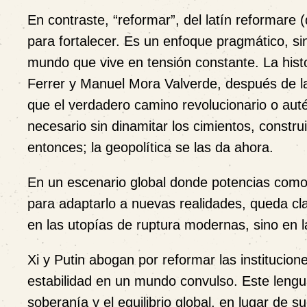
En contraste,
“reformar”
, del latín
reformare
(
para fortalecer
. Es un enfoque pragmático, s
mundo que vive en tensión constante.
La his
Ferrer y Manuel Mora Valverde, después de la
que el verdadero camino revolucionario o auté
necesario sin dinamitar los cimientos, constru
entonces; la geopolítica se las da ahora.
En un escenario global donde potencias com
para adaptarlo a nuevas realidades, queda cla
en las utopías de ruptura modernas, sino en 
Xi y Putin abogan por reformar las institucion
estabilidad en un mundo convulso. Este lengu
soberanía y el equilibrio global, en lugar de 