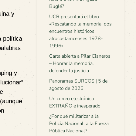
Buglé?
uina y
UCR presentará el libro
«Rescatando la memoria: dos
encuentros históricos
 política
afrocostarricenses 1978-
1996»
palabras
Carta abierta a Pilar Cisneros
– Honrar la memoria,
defender la justicia
nping y
Panoramas SURCOS | 5 de
lucionar”
agosto de 2026
re
Un correo electrónico
e (aunque
EXTRAÑO e inesperado
on
¿Por qué militarizar a la
Policía Nacional, a la Fuerza
Pública Nacional?