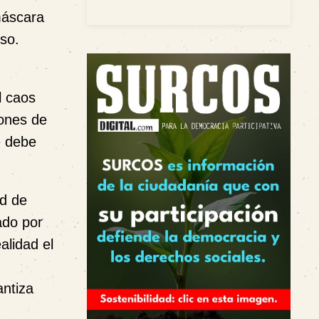
máscara
so.
l caos
iones de
e debe
ad de
ado por
ealidad
el
antiza