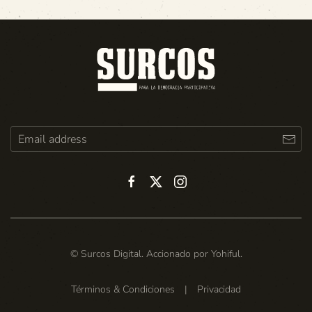
© Surcos Digital. Accionado por
Yohiful
.
Términos & Condiciones
|
Privacidad