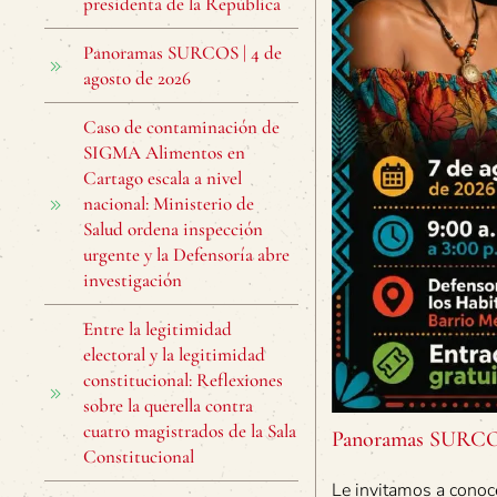
presidenta de la República
Panoramas SURCOS | 4 de
agosto de 2026
Caso de contaminación de
SIGMA Alimentos en
Cartago escala a nivel
nacional: Ministerio de
Salud ordena inspección
urgente y la Defensoría abre
investigación
Entre la legitimidad
electoral y la legitimidad
constitucional: Reflexiones
sobre la querella contra
cuatro magistrados de la Sala
Panoramas SURCOS 
Constitucional
Le invitamos a conoc