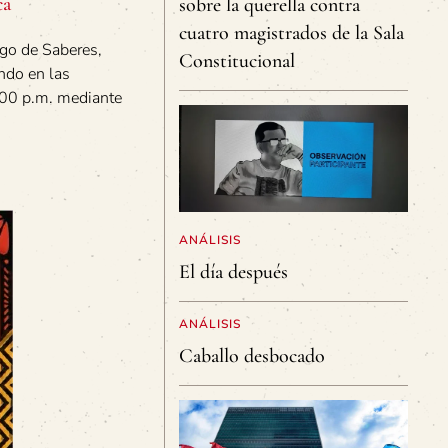
ca
sobre la querella contra
cuatro magistrados de la Sala
ogo de Saberes,
Constitucional
ndo en las
6:00 p.m. mediante
ANÁLISIS
El día después
ANÁLISIS
Caballo desbocado