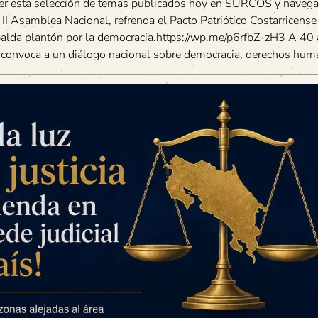
er esta selección de temas publicados hoy en SURCOS y navegar
I Asamblea Nacional, refrenda el Pacto Patriótico Costarricens
palda plantón por la democracia.https://wp.me/p6rfbZ-zH3 A 40
onvoca a un diálogo nacional sobre democracia, derechos huma