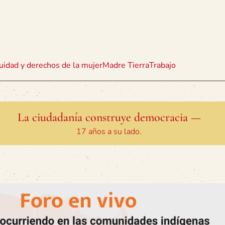
uidad y derechos de la mujer
Madre Tierra
Trabajo
La ciudadanía construye democracia —
17 años a su lado.