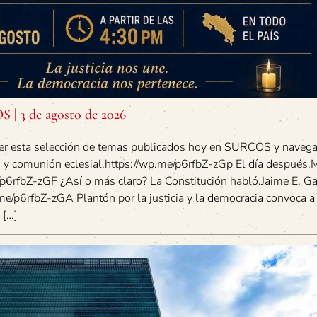
| 3 de agosto de 2026
er esta selección de temas publicados hoy en SURCOS y navegar
ad y comunión eclesial.https://wp.me/p6rfbZ-zGp El día después
p6rfbZ-zGF ¿Así o más claro? La Constitución habló.Jaime E. Ga
me/p6rfbZ-zGA Plantón por la justicia y la democracia convoca a
 […]