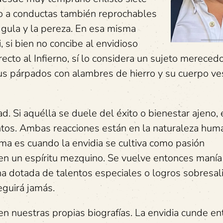
to a conductas también reprochables
 la gula y la pereza. En esa misma
, si bien no concibe al envidioso
cto al Infierno, sí lo considera un sujeto mereced
sus párpados con alambres de hierro y su cuerpo ve
ad. Si aquélla se duele del éxito o bienestar ajeno,
ntos. Ambas reacciones están en la naturaleza hum
a es cuando la envidia se cultiva como pasión
 en un espíritu mezquino. Se vuelve entonces manía
a dotada de talentos especiales o logros sobresal
eguirá jamás.
 nuestras propias biografías. La envidia cunde en