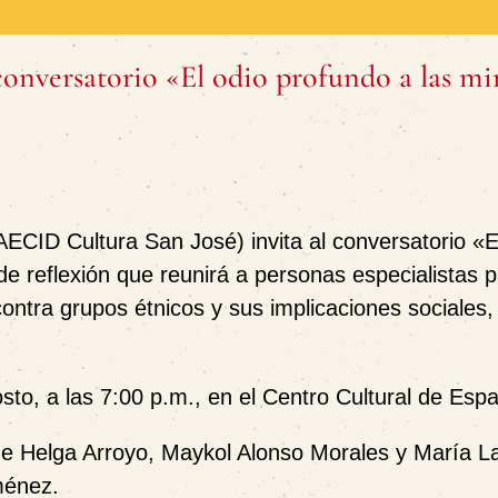
conversatorio «El odio profundo a las mi
(AECID Cultura San José)
invita al conversatorio
«E
de reflexión que reunirá a personas especialistas 
 contra grupos étnicos y sus implicaciones sociales,
osto
, a las
7:00 p.m.
, en el
Centro Cultural de Esp
 de
Helga Arroyo
,
Maykol Alonso Morales
y
María L
ménez
.