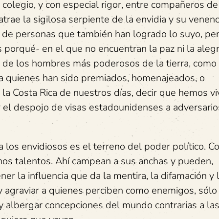
olegio, y con especial rigor, entre compañeros de 
trae la sigilosa serpiente de la envidia y su vene
 de personas que también han logrado lo suyo, per
porqué- en el que no encuentran la paz ni la alegr
no de los hombres más poderosos de la tierra, com
tra quienes han sido premiados, homenajeados, o
 la Costa Rica de nuestros días, decir que hemos vi
r el despojo de visas estadounidenses a adversario
 los envidiosos es el terreno del poder político. C
enos talentos. Ahí campean a sus anchas y pueden,
 la influencia que da la mentira, la difamación y 
y agraviar a quienes perciben como enemigos, sólo 
 y albergar concepciones del mundo contrarias a las