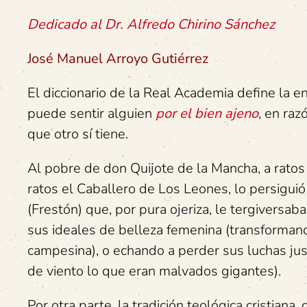
Dedicado al Dr. Alfredo Chirino Sánchez
José Manuel Arroyo Gutiérrez
El diccionario de la Real Academia define la e
puede sentir alguien
por el bien ajeno
, en raz
que otro sí tiene.
Al pobre de don Quijote de la Mancha, a ratos e
ratos el Caballero de Los Leones, lo persigu
(Frestón) que, por pura ojeriza, le tergiversa
sus ideales de belleza femenina (transforman
campesina), o echando a perder sus luchas jus
de viento lo que eran malvados gigantes).
Por otra parte, la tradición teológica cristian