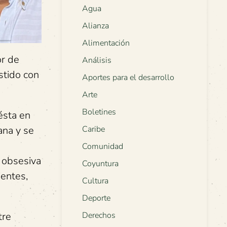
Agua
Alianza
Alimentación
or de
Análisis
stido con
Aportes para el desarrollo
Arte
Boletines
 ésta en
ana y se
Caribe
Comunidad
 obsesiva
Coyuntura
ientes,
Cultura
Deporte
tre
Derechos