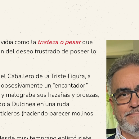
nvidia como la
tristeza o pesar
que
ón del deseo frustrado de poseer lo
l Caballero de la Triste Figura, a
ió obsesivamente un “encantador”
ba y malograba sus hazañas y proezas,
do a Dulcinea en una ruda
ticieros (haciendo parecer molinos
a, desde muy temprano enlistó siete