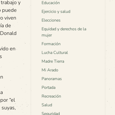
trabajo y
Educación
no puede
Ejercicio y salud
o viven
Elecciones
ía de
Equidad y derechos de la
o Donald
mujer
Formación
vido en
Lucha Cultural
s
Madre Tierra
Mi Arado
on
Panoramas
Portada
la
Recreación
por “el
Salud
 suyas,
Seguridad