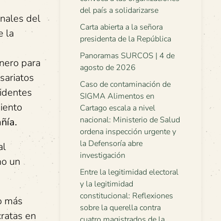
del país a solidarizarse
anales del
Carta abierta a la señora
e la
presidenta de la República
Panoramas SURCOS | 4 de
anero para
agosto de 2026
sariatos
Caso de contaminación de
cidentes
SIGMA Alimentos en
miento
Cartago escala a nivel
nacional: Ministerio de Salud
ñía.
ordena inspección urgente y
la Defensoría abre
al
investigación
mo un
Entre la legitimidad electoral
y la legitimidad
constitucional: Reflexiones
o más
sobre la querella contra
cratas en
cuatro magistrados de la