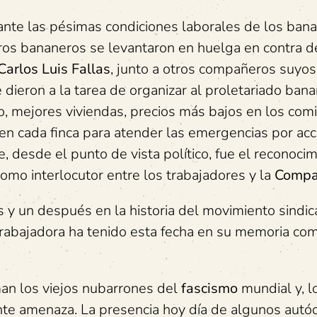
 ante las pésimas condiciones laborales de los ban
ros bananeros se levantaron en huelga en contra d
Carlos Luis Fallas
, junto a otros compañeros suyos
 dieron a la tarea de organizar al proletariado ban
o, mejores viviendas, precios más bajos en los comi
 en cada finca para atender las emergencias por ac
e, desde el punto de vista político, fue el reconoci
omo interlocutor entre los trabajadores y la
Compa
y un después en la historia del movimiento sindic
e trabajadora ha tenido esta fecha en su memoria co
man los viejos nubarrones del
fascismo
mundial y, l
nte amenaza. La presencia hoy día de algunos autó