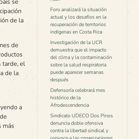
país se
Foro analizará la situación
cipación
actual y los desafíos en la
ión de la
recuperación de territorios
indígenas en Costa Rica
Investigación de la UCR
ones de
demuestra que el impacto
productos
del clima y la contaminación
 tarde, el
sobre la salud respiratoria
a de la
puede aparecer semanas
después
Defensoría celebrará mes
histórico de la
Afrodescendencia
uyendo a
 de
Sindicato UDECO Dos Pinos
denuncia doble ofensiva
as más
contra la libertad sindical y
convoca a las organizaciones