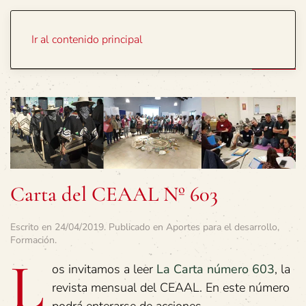
Portada
Temas
Ir al contenido principal
Carta del CEAAL Nº 603
Escrito en
24/04/2019
. Publicado en
Aportes para el desarrollo
,
Formación
.
L
os invitamos a leer
La Carta número 603
, la
revista mensual del CEAAL. En este número
podrá enterarse de acciones,