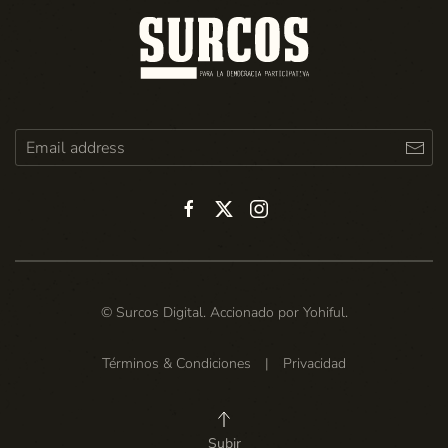
© Surcos Digital. Accionado por
Yohiful
.
Términos & Condiciones
|
Privacidad
Subir