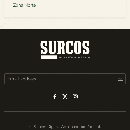
Zona Norte
© Surcos Digital. Accionado por
Yohiful
.