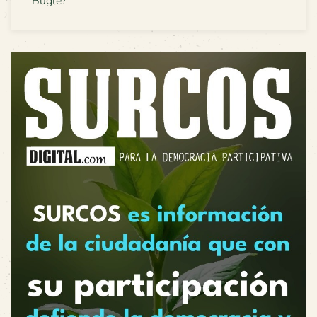
Buglé?