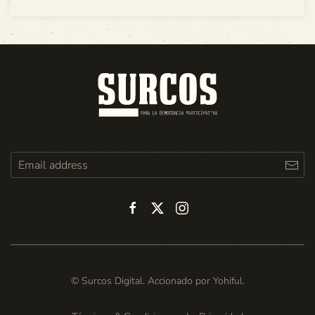
© Surcos Digital. Accionado por
Yohiful
.