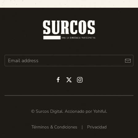
© Surcos Digital. Accionado por
Yohiful
.
Términos & Condiciones
|
Privacidad