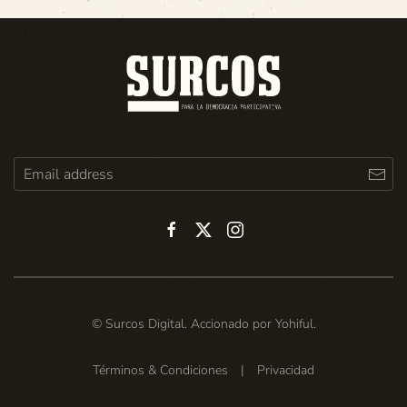
© Surcos Digital. Accionado por
Yohiful
.
Términos & Condiciones
|
Privacidad