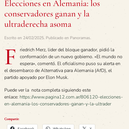
Elecciones en Alemania: los
conservadores ganan y la
ultraderecha asoma
Escrito en
24/02/2025
. Publicado en
Panoramas
.
F
riedrich Merz, lider del bloque ganador, pidió la
conformación de un nuevo gobierno. «El mundo no
espera», comentó. El oficialismo puso su alerta en
el desembarco de Alternativa para Alemania (AfD), el
partido apoyado por Elon Musk.
Puede ver la nota completa siguiendo este
enlace:
https://www.pagina12.com.ar/806120-elecciones-
en-alemania-los-conservadores-ganan-y-la-ultrader
Compartir:
Facebook
WhatsApp
X