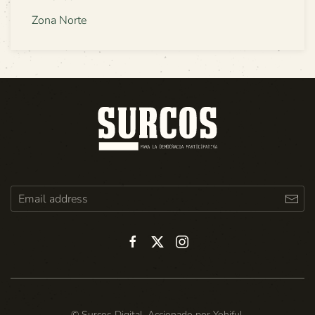
Zona Norte
© Surcos Digital. Accionado por
Yohiful
.