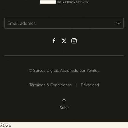
© Surcos Digital. Accionado por
Yohiful
.
Términos & Condiciones
|
Privacidad
Subir
2026