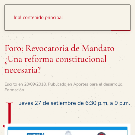
Portada
Temas
Ir al contenido principal
Foro: Revocatoria de Mandato
¿Una reforma constitucional
necesaria?
Escrito en
20/09/2018
. Publicado en
Aportes para el desarrollo
,
Formación
.
J
ueves 27 de setiembre de 6:30 p.m. a 9 p.m.