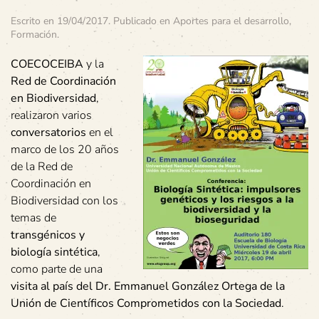
Escrito en
19/04/2017
. Publicado en
Aportes para el desarrollo
,
Formación
.
COECOCEIBA
y la
Red de Coordinación
en Biodiversidad
,
realizaron varios
conversatorios
en el
marco de los 20 años
de la Red de
Coordinación en
Biodiversidad con los
temas de
transgénicos y
biología sintética
,
como parte de una
visita al país del Dr. Emmanuel González Ortega de la
Unión de Científicos Comprometidos con la Sociedad
.