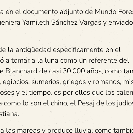
da en el documento adjunto de Mundo Fores
geniera Yamileth Sánchez Vargas y enviado
de la antigüedad especificamente en el
ó a tomar a la luna como un referente del
de Blanchard de casi 30.000 años, como ta
s, egipcios, sumerios, griegos y romanos, m
ioses y el tiempo, es por ellos que los cale
 como lo son el chino, el Pesaj de los judíos
tiana.
 a las mareas y produce lluvia, como tambi