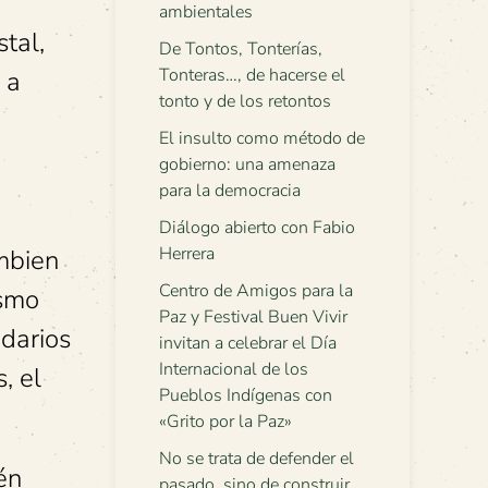
ambientales
tal,
De Tontos, Tonterías,
Tonteras…, de hacerse el
 a
tonto y de los retontos
El insulto como método de
gobierno: una amenaza
para la democracia
Diálogo abierto con Fabio
Herrera
mbien
Centro de Amigos para la
ismo
Paz y Festival Buen Vivir
ndarios
invitan a celebrar el Día
Internacional de los
, el
Pueblos Indígenas con
«Grito por la Paz»
No se trata de defender el
én
pasado, sino de construir