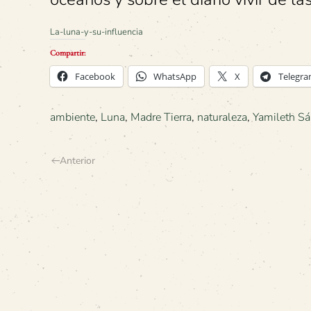
La-luna-y-su-influencia
Compartir:
Facebook
WhatsApp
X
Telegr
ambiente
,
Luna
,
Madre Tierra
,
naturaleza
,
Yamileth Sá
Anterior