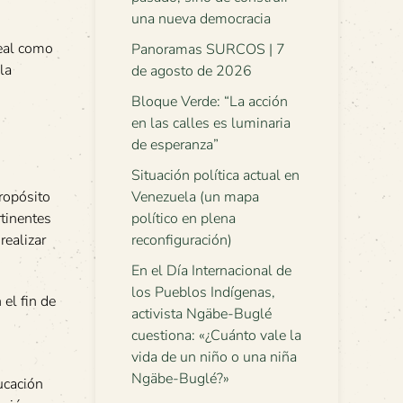
una nueva democracia
real como
Panoramas SURCOS | 7
la
de agosto de 2026
Bloque Verde: “La acción
en las calles es luminaria
de esperanza”
Situación política actual en
Venezuela (un mapa
ropósito
político en plena
rtinentes
reconfiguración)
realizar
En el Día Internacional de
los Pueblos Indígenas,
el fin de
activista Ngäbe-Buglé
cuestiona: «¿Cuánto vale la
vida de un niño o una niña
Ngäbe-Buglé?»
ucación