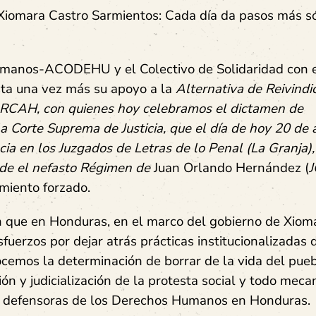
 Xiomara Castro Sarmientos: Cada día da pasos más s
umanos-ACODEHU y el Colectivo de Solidaridad con 
ta una vez más su apoyo a la
Alternativa de Reivindi
-ARCAH
, con quienes hoy celebramos el dictamen de
a Corte Suprema de Justicia, que el día de hoy 20 de a
ia en los Juzgados de Letras de lo Penal (La Granja),
sde el nefasto Régimen de
Juan Orlando Hernández (
J
miento forzado.
n que en Honduras, en el marco del gobierno de Xiom
erzos por dejar atrás prácticas institucionalizadas 
ocemos la determinación de borrar de la vida del pue
ción y judicialización de la protesta social y todo mec
as defensoras de los Derechos Humanos en Honduras.