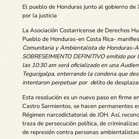
El pueblo de Honduras junto al gobierno de
por la justicia
La Asociación Costarricense de Derechos H
Pueblo de Honduras-en Costa Rica- manifies
Comunitaria y Ambientalista de Honduras
SOBRESEIMIENTO DEFINITIVO
emitido por l
las 10:30 am será oficializado en una
Audienc
Tegucigalpa
, enterrando la condena que de
intentaron perpetuar por d
elito de desplaza
Esta resolución es un nuevo paso en firme e
Castro Sarmientos, se hacen permanentes esfu
Régimen narcodictatorial de JOH. Así, recon
traza de persecución política, de criminaliza
de represión contra personas ambientalist