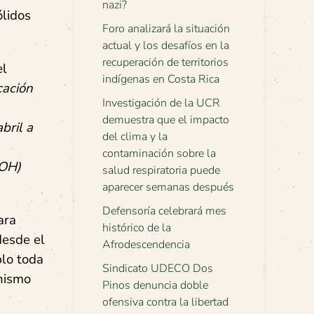
nazi?
ólidos
Foro analizará la situación
actual y los desafíos en la
recuperación de territorios
el
indígenas en Costa Rica
cación
Investigación de la UCR
demuestra que el impacto
bril a
del clima y la
contaminación sobre la
OH)
salud respiratoria puede
aparecer semanas después
Defensoría celebrará mes
ara
histórico de la
desde el
Afrodescendencia
blo toda
Sindicato UDECO Dos
anismo
Pinos denuncia doble
ofensiva contra la libertad