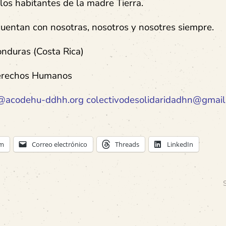
los habitantes de la madre Tierra.
cuentan con nosotras, nosotros y nosotres siempre.
onduras (Costa Rica)
erechos Humanos
@acodehu-ddhh.org
colectivodesolidaridadhn@gmai
am
Correo electrónico
Threads
LinkedIn