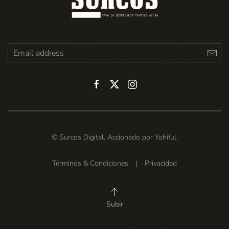
© Surcos Digital. Accionado por
Yohiful
.
Términos & Condiciones
|
Privacidad
Subir