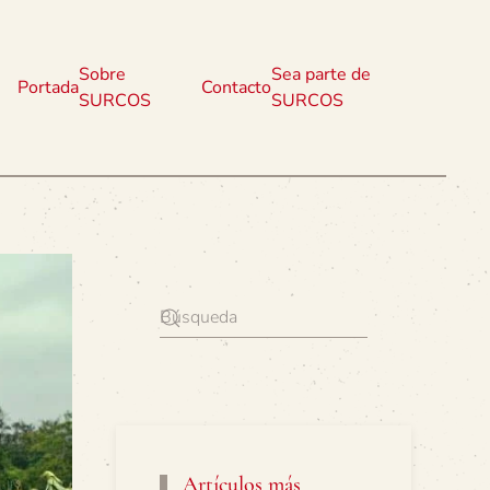
Sobre
Sea parte de
Portada
Contacto
SURCOS
SURCOS
Artículos más