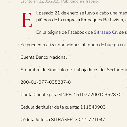
Escrito en
22/01/2019
. Publicado en
Trabajo
.
E
l pasado 21 de enero se llevó a cabo una mani
piñeros de la empresa Empaques Bellavista, d
En la página de Facebook de
Sitrasep Cr
, se 
Se pueden realizar donaciones al fondo de huelga en:
Cuenta Banco Nacional
A nombre de Sindicato de Trabajadores del Sector Pr
200-01-077-035287-8
Cunta Cliente para SINPE: 15107720010352870
Cédula de titular de la cuenta: 111840903
Cédula Jurídica SITRASEP: 3 011 721047