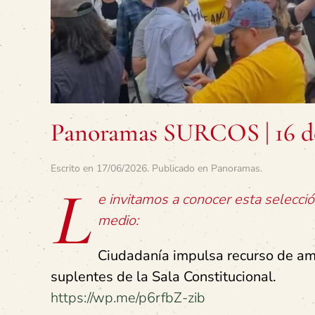
Panoramas SURCOS | 16 de
Escrito en
17/06/2026
. Publicado en
Panoramas
.
L
e invitamos a conocer esta selecc
medio:
Ciudadanía impulsa recurso de am
suplentes de la Sala Constitucional.
https://wp.me/p6rfbZ-zib