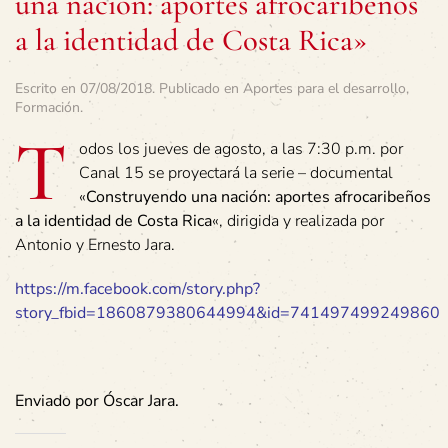
una nación: aportes afrocaribeños
a la identidad de Costa Rica»
Escrito en
07/08/2018
. Publicado en
Aportes para el desarrollo
,
Formación
.
T
odos los jueves de agosto, a las 7:30 p.m. por
Canal 15 se proyectará la serie – documental
«
Construyendo una nación: aportes afrocaribeños
a la identidad de Costa Rica
«, dirigida y realizada por
Antonio y Ernesto Jara.
https://m.facebook.com/story.php?
story_fbid=1860879380644994&id=741497499249860
Enviado por Óscar Jara.