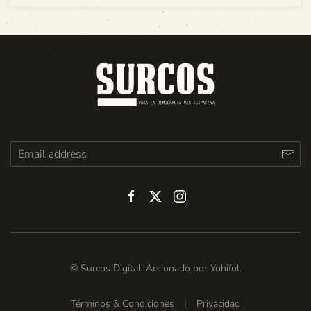
© Surcos Digital. Accionado por
Yohiful
.
Términos & Condiciones
|
Privacidad