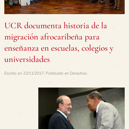
UCR documenta historia de la
migración afrocaribeña para
enseñanza en escuelas, colegios y
universidades
Escrito en
22/11/2017
. Publicado en
Derechos
.