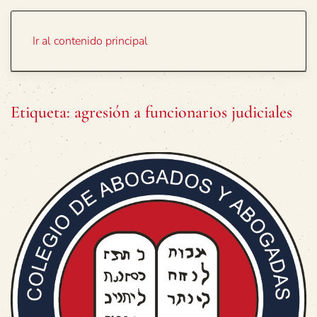
Portada
Temas
Ir al contenido principal
Etiqueta:
agresión a funcionarios judiciales