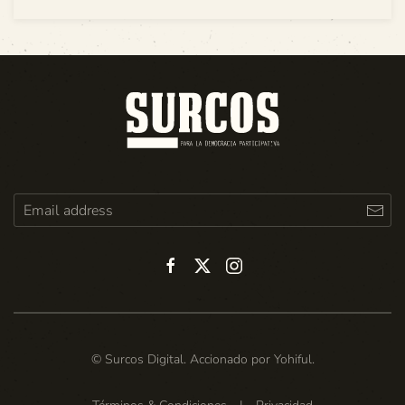
© Surcos Digital. Accionado por
Yohiful
.