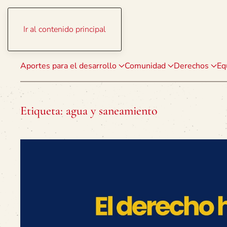
Ir al contenido principal
Aportes para el desarrollo
Comunidad
Derechos
Eq
Etiqueta:
agua y saneamiento