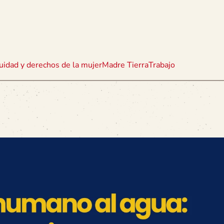
uidad y derechos de la mujer
Madre Tierra
Trabajo