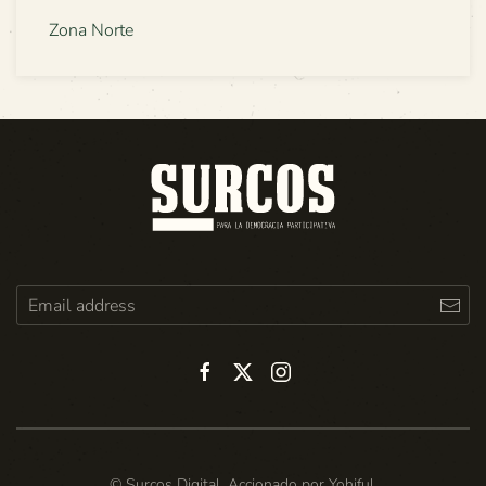
Zona Norte
© Surcos Digital. Accionado por
Yohiful
.