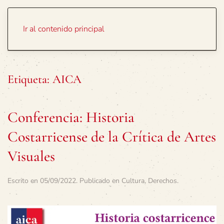
Portada
Temas
Ir al contenido principal
Etiqueta:
AICA
Conferencia: Historia
Costarricense de la Crítica de Artes
Visuales
Escrito en
05/09/2022
. Publicado en
Cultura
,
Derechos
.