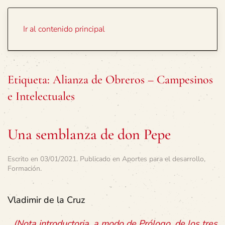
Portada
Temas
Ir al contenido principal
Etiqueta:
Alianza de Obreros – Campesinos
e Intelectuales
Una semblanza de don Pepe
Escrito en
03/01/2021
. Publicado en
Aportes para el desarrollo
,
Formación
.
Vladimir de la Cruz
(Nota introductoria, a modo de Prólogo, de los tres