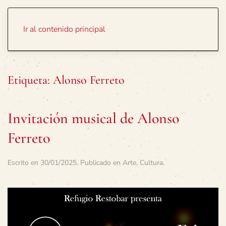
Portada
Temas
Ir al contenido principal
Etiqueta:
Alonso Ferreto
Invitación musical de Alonso
Ferreto
Escrito en
30/01/2025
. Publicado en
Arte
,
Cultura
.