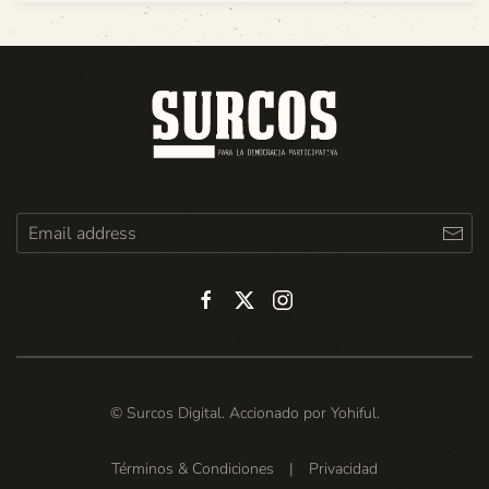
© Surcos Digital. Accionado por
Yohiful
.
Términos & Condiciones
|
Privacidad