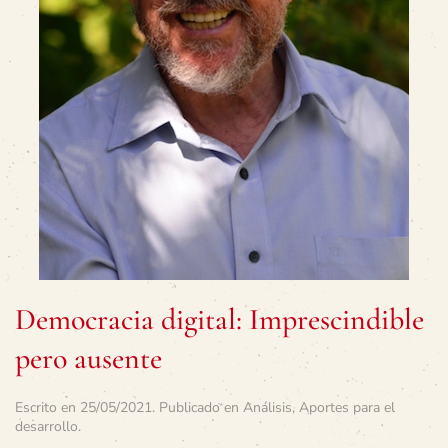
Democracia digital: Imprescindible
pero ausente
Escrito en
25/05/2021
. Publicado en
Análisis
,
Aportes para el
desarrollo
.