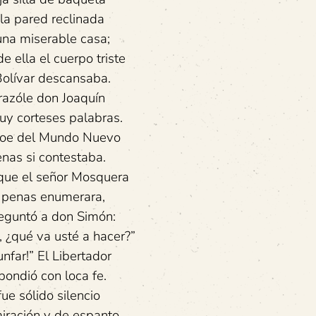
la pared reclinada
una miserable casa;
e ella el cuerpo triste
olívar descansaba.
azóle don Joaquín
uy corteses palabras.
roe del Mundo Nuevo
nas si contestaba.
que el señor Mosquera
 penas enumerara,
reguntó a don Simón:
, ¿qué va usté a hacer?”
iunfar!” El Libertador
pondió con loca fe.
fue sólido silencio
iración y de espanto…