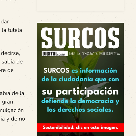
 dar
la tutela
 decirse,
, sabía de
bre de
abía de la
a gran
omulgación
cia y de no