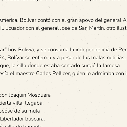
 América, Bolívar contó con el gran apoyo del general A
 Ecuador con el general José de San Martín, otro ilustr
var” hoy Bolivia, y se consuma la independencia de Per
824, Bolívar se enferma y a pesar de las malas noticias,
aque, la silla donde estaba sentado surgió la famosa
oesía el maestro Carlos Pellicer, quien lo admiraba con 
don Joaquín Mosquera
ierta villa, llegaba.
peóse de su mula
 Libertador buscara.
ja silla de baqueta