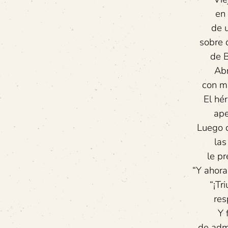
en 
de 
sobre d
de B
Abr
con m
El hé
ape
Luego 
las
le p
“Y ahora
“¡Tr
res
Y 
de adm