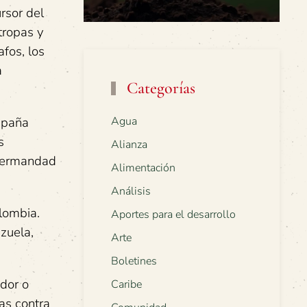
rsor del
tropas y
fos, los
a
Categorías
ampaña
Agua
s
Alianza
 hermandad
Alimentación
Análisis
lombia.
Aportes para el desarrollo
zuela,
Arte
Boletines
ador o
Caribe
as contra