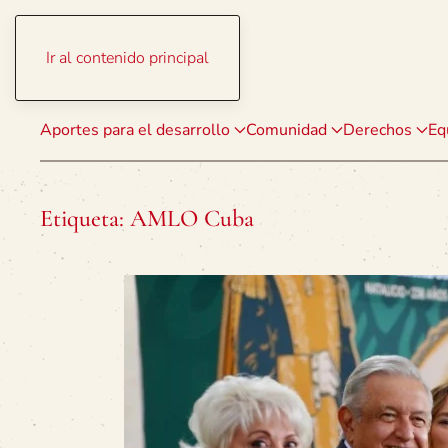
Ir al contenido principal
Aportes para el desarrollo
Comunidad
Derechos
Eq
Etiqueta:
AMLO Cuba