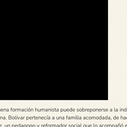
ena formación humanista puede sobreponerse a la indi
ina. Bolívar pertenecía a una familia acomodada, de h
z, un pedagogo y reformador social que lo acompañó 