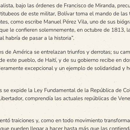
ialista, bajo las órdenes de Francisco de Miranda, precu
itubeos de este militar, Bolívar toma el mando de las 
ntes, como escribe Manuel Pérez Vila, uno de sus biógra
o que le confieren solemnemente, en octubre de 1813, l
 habría de pasar a la historia”.
es de América se entrelazan triunfos y derrotas; su c
; de este pueblo, de Haití, y de su gobierno recibe en do
eramente excepcional y un ejemplo de solidaridad y
s se expide la Ley Fundamental de la República de Co
Libertador, comprendía las actuales repúblicas de Vene
nfrentó traiciones y, como en todo movimiento transform
as que pueden llegar a hacer hasta más que las contiend