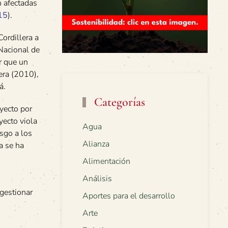
n afectadas
15
).
Cordillera a
 Nacional de
r que un
era (2010),
á.
Categorías
yecto por
yecto viola
Agua
sgo a los
Alianza
a se ha
Alimentación
Análisis
ngestionar
Aportes para el desarrollo
Arte