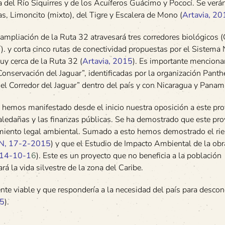
 del Río Siquirres y de los Acuíferos Guácimo y Pococí. Se verá
, Limoncito (mixto), del Tigre y Escalera de Mono (
Artavia, 20
ampliación de la Ruta 32 atravesará tres corredores biológicos (
. y corta cinco rutas de conectividad propuestas por el Sistema
y cerca de la Ruta 32 (
Artavia, 2015
). Es importante menciona
Conservación del Jaguar”, identificadas por la organización Panth
va del Corredor del Jaguar” dentro del país y con Nicaragua y Panam
 hemos manifestado desde el inicio nuestra oposición a este pro
 aledañas y las finanzas públicas. Se ha demostrado que este pro
enamiento legal ambiental. Sumado a esto hemos demostrado el rie
N, 17-2-2015
) y que el Estudio de Impacto Ambiental de la obr
14-10-1
6
). Este es un proyecto que no beneficia a la población
rá la vida silvestre de la zona del Caribe.
nte viable y que respondería a la necesidad del país para desco
5
).