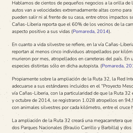
Hablamos de cientos de pequeños negocios a la orilla de la
autos van a velocidades extremadamente altas como para po
pueden salir ni al frente de su casa, entre otros impactos 
Cañas-Liberia reporta que el 60% de los vecinos de la carre
aspecto positivo a sus vidas (
Pomareda, 2014
).
En cuanto a vida silvestre se refiere, en la vía Cañas-Libe
reportan al menos cinco individuos atropellados por kiló
murieron por mes, atropellados en carreteras del país. En
especies distintas sólo en dicha autopista. (
Pomareda, 20
Propiamente sobre la ampliación de la Ruta 32, la Red Int
adecuarse a sus estándares incluidos en el “Proyecto Mes
vía Cañas-Liberia, con la particularidad de que la Ruta 32
y octubre de 2014, se registraron 1.028 atropellos en 94,
con animales silvestres por cada kilómetro, entre el cruce 
La ampliación de la Ruta 32 creará una megacarretera que 
dos Parques Nacionales (Braulio Carrillo y Barbilla) y dos