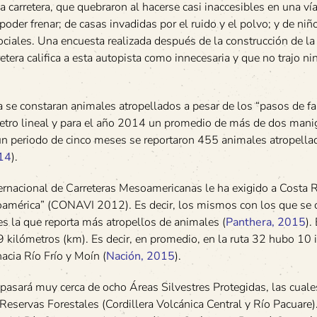
 carretera, que quebraron al hacerse casi inaccesibles en una ví
der frenar; de casas invadidas por el ruido y el polvo; y de niñ
sociales. Una encuesta realizada después de la construcción de la
tera califica a esta autopista como innecesaria y que no trajo n
ria se constaran animales atropellados a pesar de los “pasos de f
metro lineal y para el año 2014 un promedio de más de dos man
 un periodo de cinco meses se reportaron 455 animales atropella
14
).
ernacional de Carreteras Mesoamericanas le ha exigido a Costa R
oamérica” (CONAVI 2012). Es decir, los mismos con los que se 
 es la que reporta más atropellos de animales (
Panthera, 2015
).
9 kilómetros (km). Es decir, en promedio, en la ruta 32 hubo 10 
hacia Río Frío y Moín (
Nación, 2015
).
pasará muy cerca de ocho Áreas Silvestres Protegidas, las cuale
 Reservas Forestales (Cordillera Volcánica Central y Río Pacuare