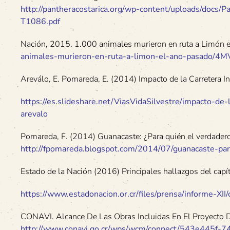
http://pantheracostarica.org/wp-content/uploads/doc
T1086.pdf
Nación, 2015. 1.000 animales murieron en ruta a Limón 
animales-murieron-en-ruta-a-limon-el-ano-pasad
Areválo, E. Pomareda, E. (2014) Impacto de la Carretera I
https://es.slideshare.net/ViasVidaSilvestre/impacto-de
arevalo
Pomareda, F. (2014) Guanacaste: ¿Para quién el verdadero 
http://fpomareda.blogspot.com/2014/07/guanacaste-pa
Estado de la Nación (2016) Principales hallazgos del capít
https://www.estadonacion.or.cr/files/prensa/informe-XII
CONAVI. Alcance De Las Obras Incluidas En El Proyecto 
http://www.conavi.go.cr/wps/wcm/connect/543e445f