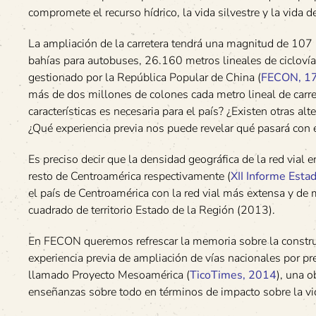
compromete el recurso hídrico, la vida silvestre y la vida
La ampliación de la carretera tendrá una magnitud de 107 
bahías para autobuses, 26.160 metros lineales de ciclovía 
gestionado por la República Popular de China (
FECON, 1
más de dos millones de colones cada metro lineal de carr
características es necesaria para el país? ¿Existen otras al
¿Qué experiencia previa nos puede revelar qué pasará con
Es preciso decir que la densidad geográfica de la red vial e
resto de Centroamérica respectivamente (
XII Informe Esta
el país de Centroamérica con la red vial más extensa y de
cuadrado de territorio Estado de la Región (2013).
En FECON queremos refrescar la memoria sobre la construc
experiencia previa de ampliación de vías nacionales por p
llamado Proyecto Mesoamérica (
TicoTimes, 2014
), una o
enseñanzas sobre todo en términos de impacto sobre la vid