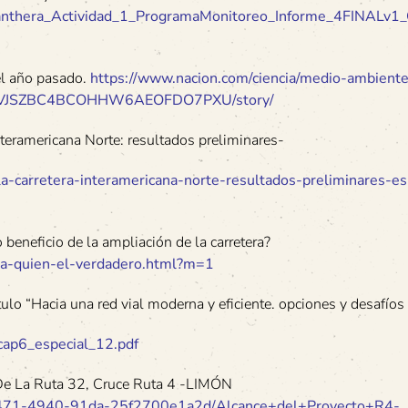
s/Panthera_Actividad_1_ProgramaMonitoreo_Informe_4FINALv1
el año pasado.
https://www.nacion.com/ciencia/medio-ambient
o/4MVJSZBC4BCOHHW6AEOFDO7PXU/story/
nteramericana Norte: resultados preliminares-
-la-carretera-interamericana-norte-resultados-preliminares-e
beneficio de la ampliación de la carretera?
ra-quien-el-verdadero.html?m=1
ulo “Hacia una red vial moderna y eficiente. opciones y desafíos 
/cap6_especial_12.pdf
De La Ruta 32, Cruce Ruta 4 -LIMÓN
-7471-4940-91da-25f2700e1a2d/Alcance+del+Proyecto+R4-