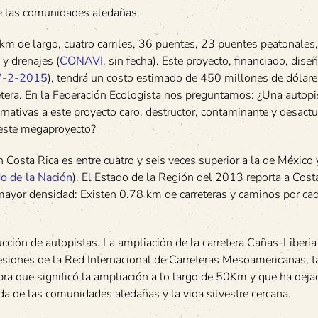
 de las comunidades aledañas.
km de largo, cuatro carriles, 36 puentes, 23 puentes peatonales
y drenajes (
CONAVI
, sin fecha). Este proyecto, financiado, dise
7-2-2015
), tendrá un costo estimado de 450 millones de dólare
etera. En la Federación Ecologista nos preguntamos: ¿Una autopi
ternativas a este proyecto caro, destructor, contaminante y desact
 este megaproyecto?
n Costa Rica es entre cuatro y seis veces superior a la de México y
do de la Nación
). El Estado de la Región del 2013 reporta a Cos
 mayor densidad: Existen 0.78 km de carreteras y caminos por c
ción de autopistas. La ampliación de la carretera Cañas-Liberia
resiones de la Red Internacional de Carreteras Mesoamericanas, 
bra que significó la ampliación a lo largo de 50Km y que ha deja
a de las comunidades aledañas y la vida silvestre cercana.