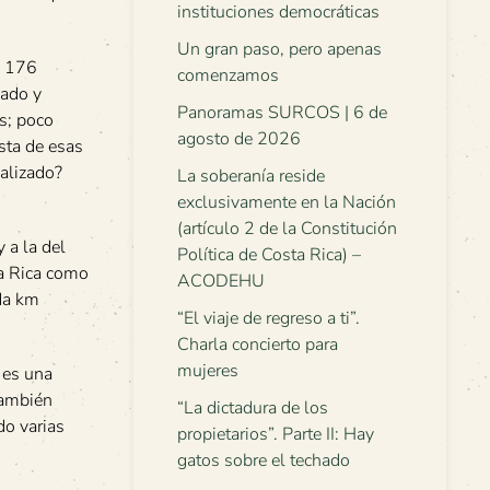
instituciones democráticas
Un gran paso, pero apenas
, 176
comenzamos
ñado y
Panoramas SURCOS | 6 de
s; poco
agosto de 2026
sta de esas
ualizado?
La soberanía reside
exclusivamente en la Nación
(artículo 2 de la Constitución
 a la del
Política de Costa Rica) –
ta Rica como
ACODEHU
ada km
“El viaje de regreso a ti”.
Charla concierto para
mujeres
 es una
también
“La dictadura de los
do varias
propietarios”. Parte II: Hay
gatos sobre el techado