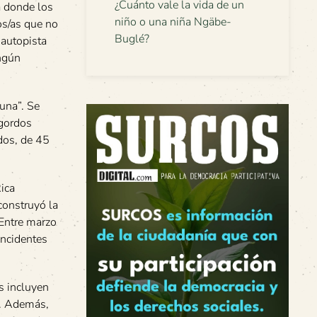
¿Cuánto vale la vida de un
a donde los
niño o una niña Ngäbe-
os/as que no
Buglé?
 autopista
ingún
auna”. Se
igordos
dos, de 45
ica
construyó la
 Entre marzo
incidentes
s incluyen
). Además,