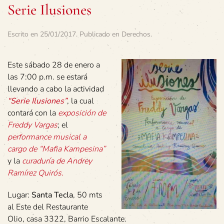
Serie Ilusiones
Escrito en
25/01/2017
. Publicado en
Derechos
.
Este sábado 28 de enero a
las 7:00 p.m. se estará
llevando a cabo la actividad
“Serie Ilusiones”
, la cual
contará con la
exposición de
Freddy Vargas
; el
performance musical a
cargo de “Mafia Kampesina”
y la
curaduría de Andrey
Ramírez Quirós.
Lugar:
Santa Tecla
, 50 mts
al Este del Restaurante
Olio, casa 3322, Barrio Escalante.