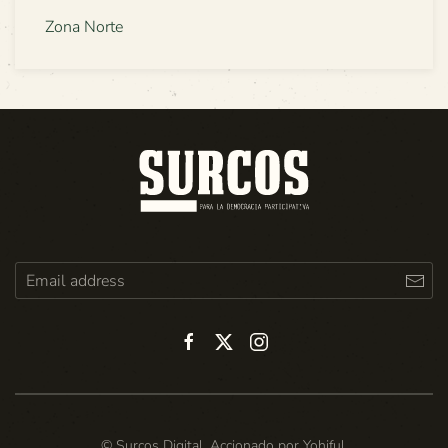
Zona Norte
© Surcos Digital. Accionado por
Yohiful
.