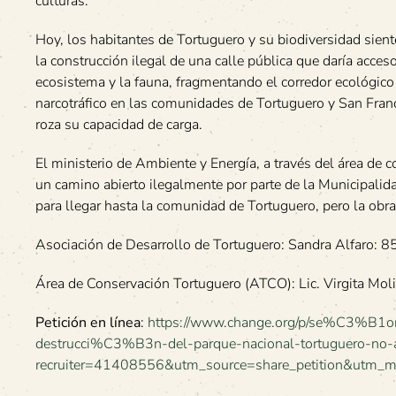
culturas.
Hoy, los habitantes de Tortuguero y su biodiversidad siente
la construcción ilegal de una calle pública que daría acceso
ecosistema y la fauna, fragmentando el corredor ecológico 
narcotráfico en las comunidades de Tortuguero y San Fran
roza su capacidad de carga.
El ministerio de Ambiente y Energía, a través del área de 
un camino abierto ilegalmente por parte de la Municipalida
para llegar hasta la comunidad de Tortuguero, pero la obra
Asociación de Desarrollo de Tortuguero: Sandra Alfaro:
Área de Conservación Tortuguero (ATCO): Lic. Virgita M
Petición en línea
:
https://www.change.org/p/se%C3%B1ores
destrucci%C3%B3n-del-parque-nacional-tortuguero-no-
recruiter=41408556&utm_source=share_petition&utm_m