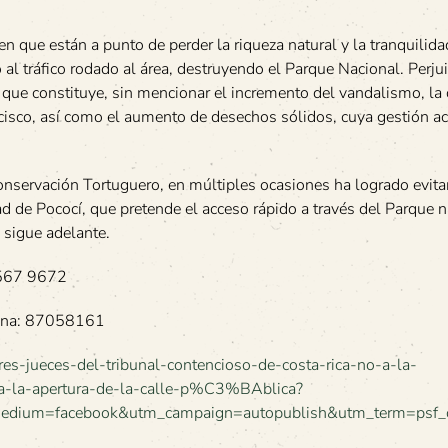
n que están a punto de perder la riqueza natural y la tranquilida
 al tráfico rodado al área, destruyendo el Parque Nacional. Perjui
que constituye, sin mencionar el incremento del vandalismo, la 
cisco, así como el aumento de desechos sólidos, cuya gestión a
conservación Tortuguero, en múltiples ocasiones ha logrado evita
d de Pococí, que pretende el acceso rápido a través del Parque n
 sigue adelante.
 8567 9672
olina: 87058161
-jueces-del-tribunal-contencioso-de-costa-rica-no-a-la-
a-la-apertura-de-la-calle-p%C3%BAblica?
edium=facebook&utm_campaign=autopublish&utm_term=psf_c