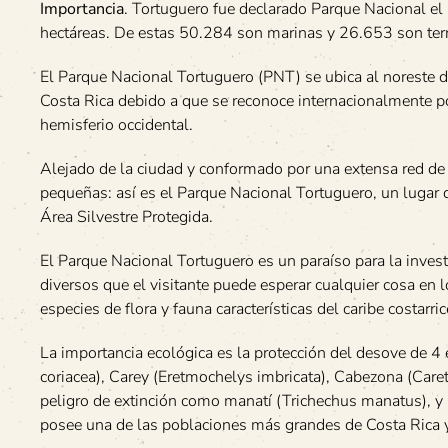
Importancia
. Tortuguero fue declarado Parque Nacional 
hectáreas. De estas 50.284 son marinas y 26.653 son terr
El Parque Nacional Tortuguero (PNT) se ubica al noreste del
Costa Rica debido a que se reconoce internacionalmente po
hemisferio occidental.
Alejado de la ciudad y conformado por una extensa red de 
pequeñas: así es el Parque Nacional Tortuguero, un lugar 
Área Silvestre Protegida.
El Parque Nacional Tortuguero es un paraíso para la inves
diversos que el visitante puede esperar cualquier cosa en l
especies de flora y fauna características del caribe costarri
La importancia ecológica es la protección del desove de 
coriacea), Carey (Eretmochelys imbricata), Cabezona (Care
peligro de extinción como manatí (Trichechus manatus), y 
posee una de las poblaciones más grandes de Costa Rica 