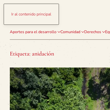
Ir al contenido principal
Aportes para el desarrollo
Comunidad
Derechos
Eq
Etiqueta:
anidación