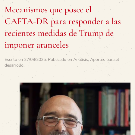
Mecanismos que posee el
CAFTA‑DR para responder a las
recientes medidas de Trump de
imponer aranceles
Escrito en
27/08/2025
. Publicado en
Análisis
,
Aportes para el
desarrollo
.