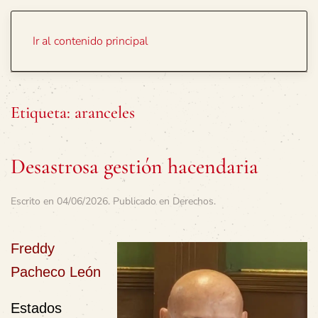
Portada
Temas
Ir al contenido principal
Etiqueta:
aranceles
Desastrosa gestión hacendaria
Escrito en
04/06/2026
. Publicado en
Derechos
.
Freddy
Pacheco León
Estados