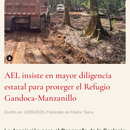
AEL insiste en mayor diligencia
estatal para proteger el Refugio
Gandoca-Manzanillo
Escrito en
12/06/2025
. Publicado en
Madre Tierra
.