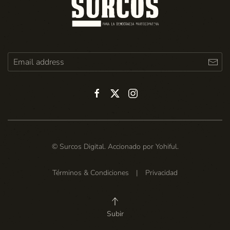
© Surcos Digital. Accionado por
Yohiful
.
Términos & Condiciones
|
Privacidad
Subir