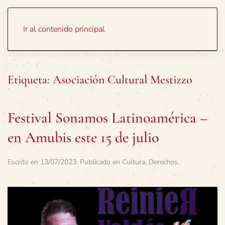
Portada
Temas
Ir al contenido principal
Etiqueta:
Asociación Cultural Mestizzo
Festival Sonamos Latinoamérica –
en Amubis este 15 de julio
Escrito en
13/07/2023
. Publicado en
Cultura
,
Derechos
.