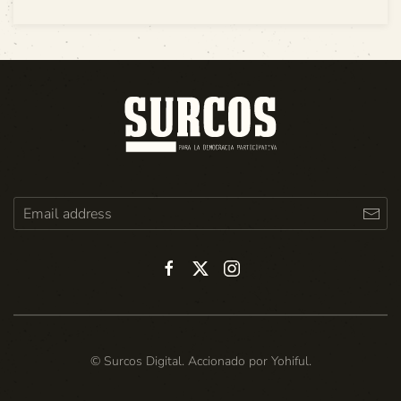
© Surcos Digital. Accionado por
Yohiful
.