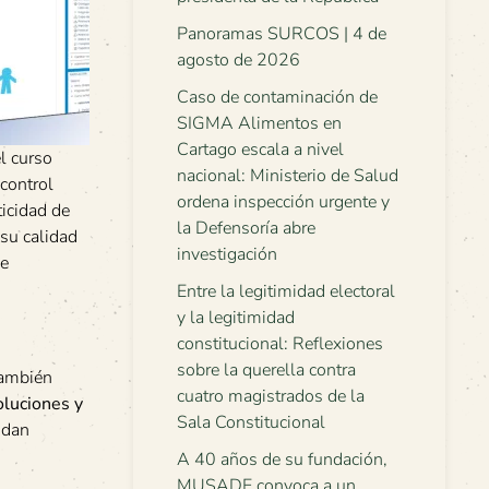
Panoramas SURCOS | 4 de
agosto de 2026
Caso de contaminación de
SIGMA Alimentos en
Cartago escala a nivel
l curso
nacional: Ministerio de Salud
 control
ordena inspección urgente y
ticidad de
la Defensoría abre
su calidad
investigación
de
Entre la legitimidad electoral
y la legitimidad
constitucional: Reflexiones
sobre la querella contra
también
cuatro magistrados de la
oluciones y
Sala Constitucional
idan
A 40 años de su fundación,
MUSADE convoca a un