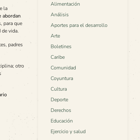
Alimentación
e la
Análisis
ue abordan
s, para que
Aportes para el desarrollo
 de vida.
Arte
tes, padres
Boletines
Caribe
iplina; otro
Comunidad
s
Coyuntura
Cultura
ario
Deporte
Derechos
Educación
Ejercicio y salud