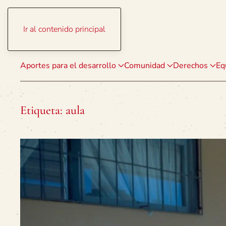
Ir al contenido principal
Aportes para el desarrollo
Comunidad
Derechos
Eq
Etiqueta:
aula