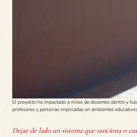
El proyecto ha impactado a miles de docentes dentro y fue
profesores y personas implicadas en ambientes educativos 
Dejar de lado un sistema que sanciona o cas