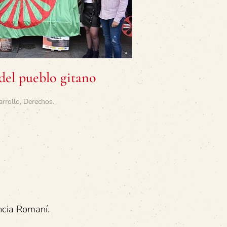
 del pueblo gitano
arrollo
,
Derechos
.
ncia Romaní.