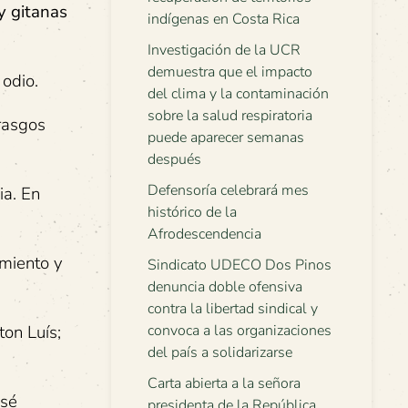
y gitanas
indígenas en Costa Rica
Investigación de la UCR
demuestra que el impacto
 odio.
del clima y la contaminación
sobre la salud respiratoria
 rasgos
puede aparecer semanas
después
Defensoría celebrará mes
ia. En
histórico de la
Afrodescendencia
imiento y
Sindicato UDECO Dos Pinos
denuncia doble ofensiva
contra la libertad sindical y
ton Luís;
convoca a las organizaciones
del país a solidarizarse
Carta abierta a la señora
osé
presidenta de la República