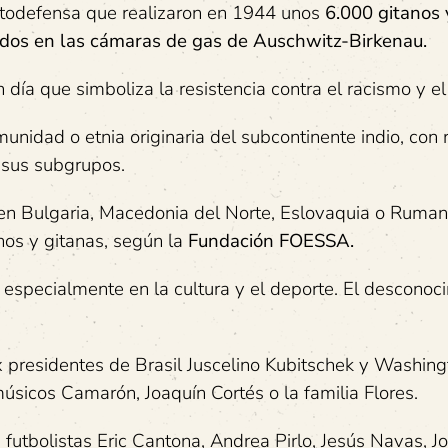
utodefensa que realizaron en 1944 unos
6.000 gitanos 
inados en las cámaras de gas de Auschwitz-Birkenau.
a que simboliza la resistencia contra el racismo y el
unidad o etnia originaria del subcontinente indio, con
 sus subgrupos.
 en Bulgaria, Macedonia del Norte, Eslovaquia o Ruman
nos y gitanas, según la
Fundación FOESSA
.
 especialmente en la cultura y el deporte. El desconoc
 presidentes de Brasil Juscelino Kubitschek y Washing
músicos Camarón, Joaquín Cortés o la familia Flores.
futbolistas Eric Cantona, Andrea Pirlo, Jesús Navas, J