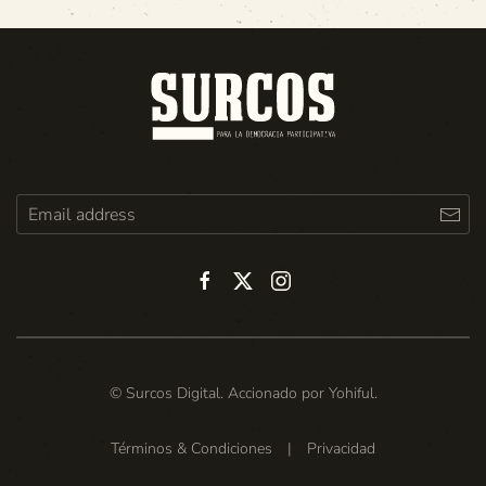
© Surcos Digital. Accionado por
Yohiful
.
Términos & Condiciones
|
Privacidad