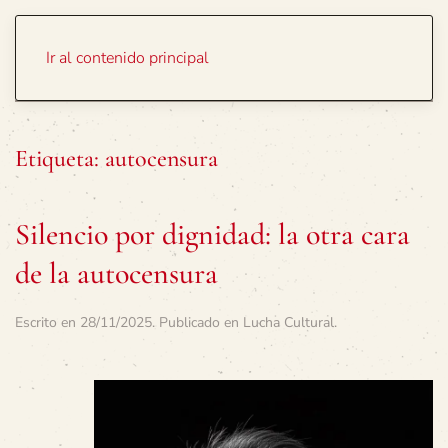
Portada
Temas
Ir al contenido principal
Etiqueta:
autocensura
Silencio por dignidad: la otra cara
de la autocensura
Escrito en
28/11/2025
. Publicado en
Lucha Cultural
.