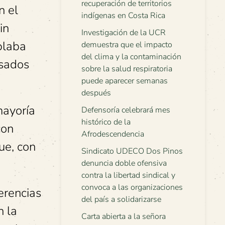
recuperación de territorios
n el
indígenas en Costa Rica
in
Investigación de la UCR
plaba
demuestra que el impacto
del clima y la contaminación
esados
sobre la salud respiratoria
puede aparecer semanas
después
mayoría
Defensoría celebrará mes
histórico de la
con
Afrodescendencia
ue, con
Sindicato UDECO Dos Pinos
denuncia doble ofensiva
contra la libertad sindical y
convoca a las organizaciones
erencias
del país a solidarizarse
n la
Carta abierta a la señora