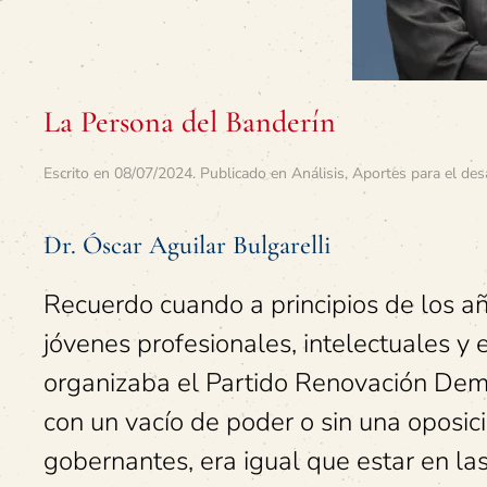
La Persona del Banderín
Escrito en
08/07/2024
. Publicado en
Análisis
,
Aportes para el des
Dr. Óscar Aguilar Bulgarelli
Recuerdo cuando a principios de los a
jóvenes profesionales, intelectuales y
organizaba el Partido Renovación Demo
con un vacío de poder o sin una oposic
gobernantes, era igual que estar en l