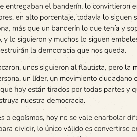
e entregaban el banderín, lo convirtieron e
res, en alto porcentaje, todavía lo siguen s
ona, más que un banderín lo que tenía y so
o, y lo siguieron y muchos lo siguen embel
destruirán la democracia que nos queda.
caron, unos siguieron al flautista, pero la 
rsona, un líder, un movimiento ciudadano 
 que hoy están tirados por todas partes y q
nstruya nuestra democracia.
es o egoísmos, hoy no se vale enarbolar dif
ra dividir, lo único válido es convertirse e