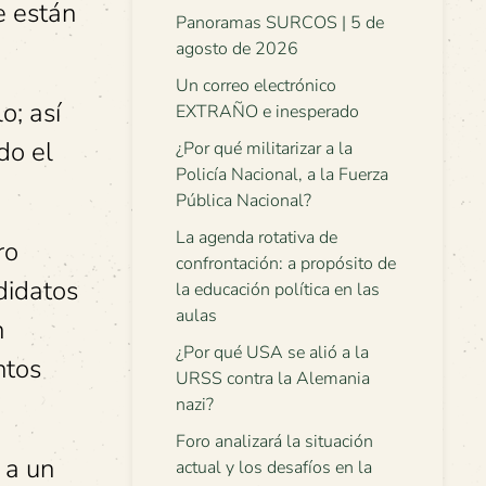
e están
Panoramas SURCOS | 5 de
agosto de 2026
Un correo electrónico
o; así
EXTRAÑO e inesperado
do el
¿Por qué militarizar a la
Policía Nacional, a la Fuerza
Pública Nacional?
La agenda rotativa de
ro
confrontación: a propósito de
didatos
la educación política en las
aulas
n
¿Por qué USA se alió a la
ntos
URSS contra la Alemania
nazi?
Foro analizará la situación
 a un
actual y los desafíos en la