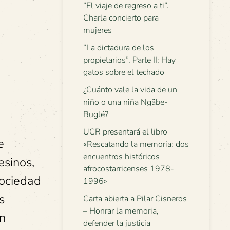
“El viaje de regreso a ti”.
Charla concierto para
mujeres
“La dictadura de los
propietarios”. Parte II: Hay
gatos sobre el techado
¿Cuánto vale la vida de un
niño o una niña Ngäbe-
Buglé?
UCR presentará el libro
e
«Rescatando la memoria: dos
encuentros históricos
esinos,
afrocostarricenses 1978-
sociedad
1996»
s
Carta abierta a Pilar Cisneros
– Honrar la memoria,
un
defender la justicia