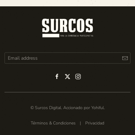
© Surcos Digital. Accionado por
Yohiful
.
Términos & Condiciones
|
Privacidad