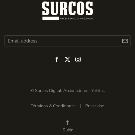
© Surcos Digital. Accionado por
Yohiful
.
Términos & Condiciones
|
Privacidad
Subir