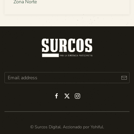
Zona Norte
© Surcos Digital. Accionado por
Yohiful
.