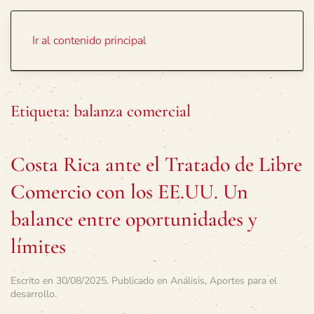
Portada
Temas
Ir al contenido principal
Etiqueta:
balanza comercial
Costa Rica ante el Tratado de Libre
Comercio con los EE.UU. Un
balance entre oportunidades y
límites
Escrito en
30/08/2025
. Publicado en
Análisis
,
Aportes para el
desarrollo
.