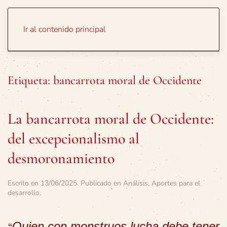
Portada
Temas
Ir al contenido principal
Etiqueta:
bancarrota moral de Occidente
La bancarrota moral de Occidente:
del excepcionalismo al
desmoronamiento
Escrito en
13/06/2025
. Publicado en
Análisis
,
Aportes para el
desarrollo
.
“
Quien con monstruos lucha debe tener