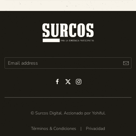
© Surcos Digital. Accionado por
Yohiful
.
Términos & Condiciones
|
Privacidad