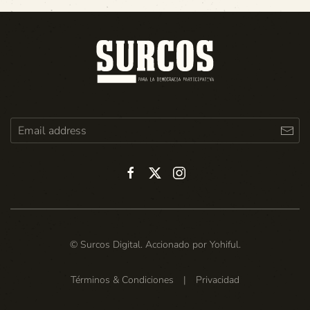
© Surcos Digital. Accionado por
Yohiful
.
Términos & Condiciones
|
Privacidad