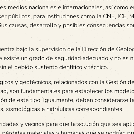
tes medios nacionales e internacionales, así como e
er públicos, para instituciones como la CNE, ICE, 
us causas, desarrollo y posibles consecuencias so
entra bajo la supervisión de la Dirección de Geolog
 existe un grado de seguridad adecuado y no es n
n el debido sustento científico y técnico.
icos y geotécnicos, relacionados con la Gestión d
lidad, son fundamentales para establecer los model
ión de este tipo. Igualmente, deben considerarse l
s, sismológicas e hidráulicas correspondientes.
ridades y vecinos para que la solución que sea apl
as pérdidas materiales y humanas que se podrían pr