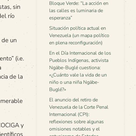
Bloque Verde: “La acción en
tas, sin
las calles es luminaria de
el río
esperanza”
Situación política actual en
Venezuela (un mapa político
a de un
en plena reconfiguración)
En el Día Internacional de los
to” (i.e.
Pueblos Indígenas, activista
a
Ngäbe-Buglé cuestiona:
«¿Cuánto vale la vida de un
cia de la
niño o una niña Ngäbe-
Buglé?»
El anuncio del retiro de
numerable
Venezuela de la Corte Penal
Internacional (CPI):
reflexiones sobre algunas
 COCIGA y
omisiones notables y el
entíficos