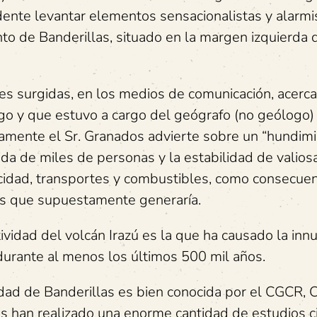
te levantar elementos sensacionalistas y alarmis
nto de Banderillas, situado en la margen izquierda d
es surgidas, en los medios de comunicación, acerc
ago y que estuvo a cargo del geógrafo (no geólogo)
mente el Sr. Granados advierte sobre un “hundimien
ida de miles de personas y la estabilidad de valios
ricidad, transportes y combustibles, como consecuen
nes que supuestamente generaría.
ividad del volcán Irazú es la que ha causado la in
 durante al menos los últimos 500 mil años.
alidad de Banderillas es bien conocida por el CGCR,
es han realizado una enorme cantidad de estudios ci