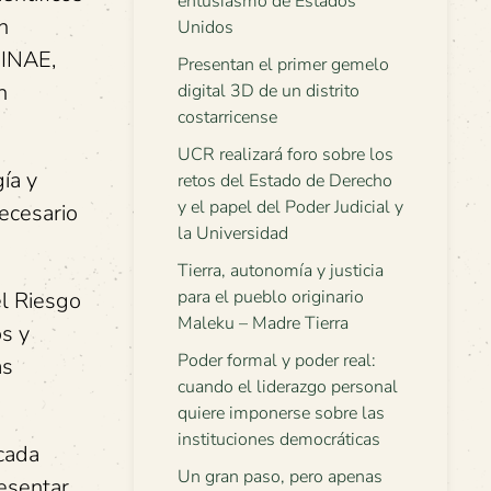
entusiasmo de Estados
n
Unidos
MINAE,
Presentan el primer gemelo
n
digital 3D de un distrito
costarricense
UCR realizará foro sobre los
ía y
retos del Estado de Derecho
y el papel del Poder Judicial y
ecesario
la Universidad
Tierra, autonomía y justicia
para el pueblo originario
el Riesgo
Maleku – Madre Tierra
os y
Poder formal y poder real:
as
cuando el liderazgo personal
quiere imponerse sobre las
instituciones democráticas
icada
Un gran paso, pero apenas
esentar